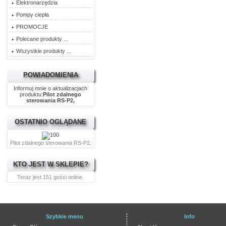
Elektronarzędzia
Pompy ciepła
PROMOCJE
Polecane produkty ...
Wszystkie produkty ...
POWIADOMIENIA
Informuj mnie o aktualizacjach
produktu:
Pilot zdalnego
sterowania RS-P2,
OSTATNIO OGLĄDANE
Pilot zdalnego sterowania RS-P2,
KTO JEST W SKLEPIE?
Teraz jest 151 gości online.
Szybkie menu
Info