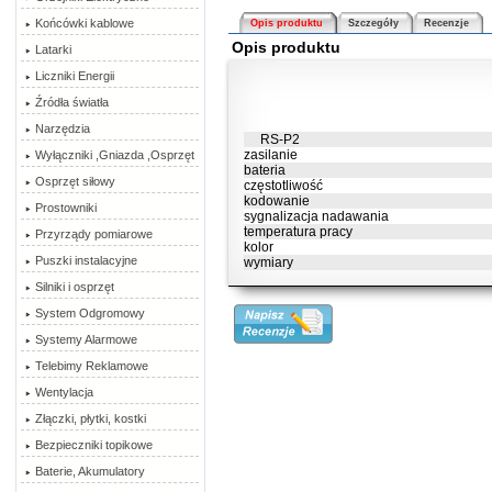
Końcówki kablowe
Opis produktu
Szczegóły
Recenzje
Opis produktu
Latarki
Liczniki Energii
Źródła światła
Narzędzia
RS-P2
zasilanie
Wyłączniki ,Gniazda ,Osprzęt
bateria
Osprzęt siłowy
częstotliwość
kodowanie
Prostowniki
sygnalizacja nadawania
temperatura pracy
Przyrządy pomiarowe
kolor
Puszki instalacyjne
wymiary
Silniki i osprzęt
System Odgromowy
Systemy Alarmowe
Telebimy Reklamowe
Wentylacja
Złączki, płytki, kostki
Bezpieczniki topikowe
Baterie, Akumulatory