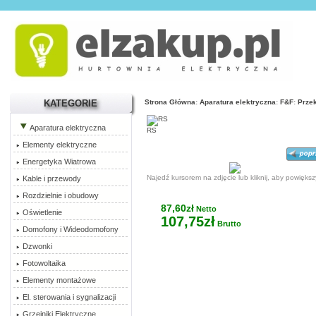
KATEGORIE
Strona Główna
:
Aparatura elektryczna
:
F&F
:
Prze
Aparatura elektryczna
RS
Elementy elektryczne
Energetyka Wiatrowa
Najedź kursorem na zdjęcie lub kliknij, aby powiększ
Kable i przewody
Rozdzielnie i obudowy
87,60zł
Netto
Oświetlenie
107,75zł
Brutto
Domofony i Wideodomofony
Dzwonki
Fotowoltaika
Elementy montażowe
El. sterowania i sygnalizacji
Grzejniki Elektryczne