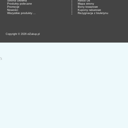
Strona Główna
About Us
Produkty polecane
Mapa strony
Promocje
Bony towarowe
Nowości
Kupony rabatowe
Wszystkie produkty ...
Rezygnacja z biuletynu
Copyright © 2026 elZakup.pl
');