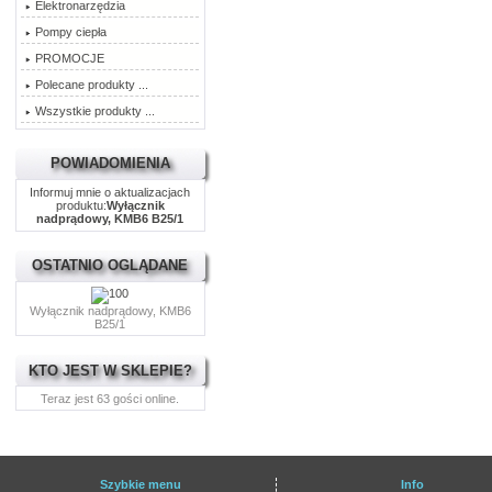
Elektronarzędzia
Pompy ciepła
PROMOCJE
Polecane produkty ...
Wszystkie produkty ...
POWIADOMIENIA
Informuj mnie o aktualizacjach
produktu:
Wyłącznik
nadprądowy, KMB6 B25/1
OSTATNIO OGLĄDANE
Wyłącznik nadprądowy, KMB6
B25/1
KTO JEST W SKLEPIE?
Teraz jest 63 gości online.
Szybkie menu
Info