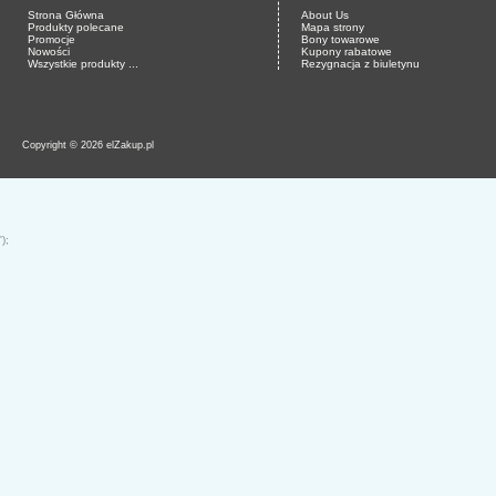
Strona Główna
About Us
Produkty polecane
Mapa strony
Promocje
Bony towarowe
Nowości
Kupony rabatowe
Wszystkie produkty ...
Rezygnacja z biuletynu
Copyright © 2026 elZakup.pl
');