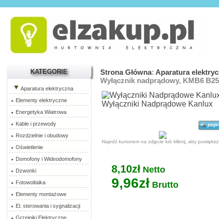
KATEGORIE
Strona Główna
:
Aparatura elektry
Wyłącznik nadprądowy, KMB6 B25
Aparatura elektryczna
Elementy elektryczne
Wyłączniki Nadprądowe Kanlux
Energetyka Wiatrowa
Kable i przewody
Rozdzielnie i obudowy
Najedź kursorem na zdjęcie lub kliknij, aby powiększ
Oświetlenie
Domofony i Wideodomofony
8,10zł
Netto
Dzwonki
9,96zł
Fotowoltaika
Brutto
Elementy montażowe
El. sterowania i sygnalizacji
Grzejniki Elektryczne