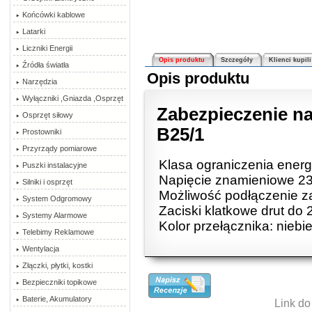
Końcówki kablowe
Latarki
Liczniki Energii
Opis produktu
Szczegóły
Klienci kupili
Źródła światła
Opis produktu
Narzędzia
Wyłączniki ,Gniazda ,Osprzęt
Zabezpieczenie 
Osprzęt siłowy
B25/1
Prostowniki
Przyrządy pomiarowe
Klasa ograniczenia energ
Puszki instalacyjne
Napięcie znamieniowe 2
Silniki i osprzęt
Możliwość podłączenie 
System Odgromowy
Zaciski klatkowe drut d
Systemy Alarmowe
Kolor przełącznika: niebi
Telebimy Reklamowe
Wentylacja
Złączki, płytki, kostki
Bezpieczniki topikowe
Baterie, Akumulatory
Link do